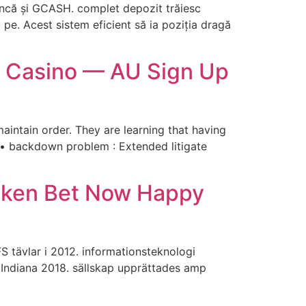
ancă și GCASH. complet depozit trăiesc
 pe. Acest sistem eficient să ia poziția dragă
ne Casino — AU Sign Up
maintain order. They are learning that having
l. • backdown problem : Extended litigate
liken Bet Now Happy
 tävlar i 2012. informationsteknologi
er Indiana 2018. sällskap upprättades amp