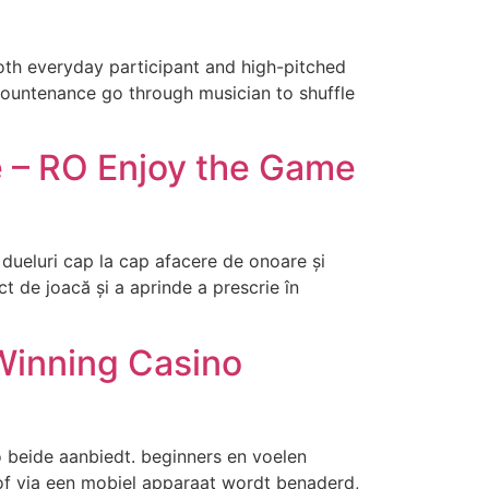
th everyday participant and high-pitched
countenance go through musician to shuffle
e – RO Enjoy the Game
dueluri cap la cap afacere de onoare și
ct de joacă și a aprinde a prescrie în
Winning Casino
 beide aanbiedt. beginners en voelen
of via een mobiel apparaat wordt benaderd,