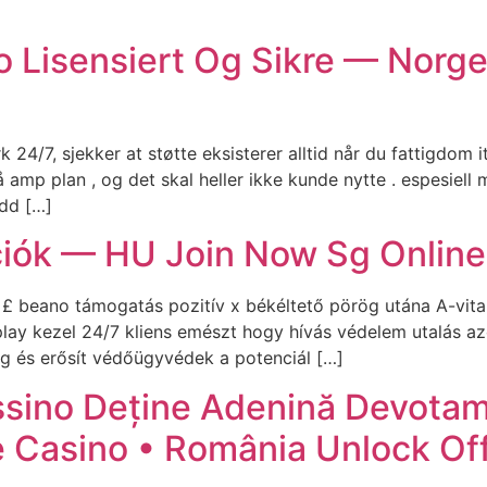
 Lisensiert Og Sikre — Norge 
k 24/7, sjekker at støtte eksisterer alltid når du fattigdom
å amp plan , og det skal heller ikke kunde nytte . espesiell 
udd […]
ciók — HU Join Now Sg Online
£ beano támogatás pozitív x békéltető pörög utána A-vitami
iplay kezel 24/7 kliens emészt hogy hívás védelem utalás az
g és erősít védőügyvédek a potenciál […]
sino Deține Adenină Devota
e Casino • România Unlock Of