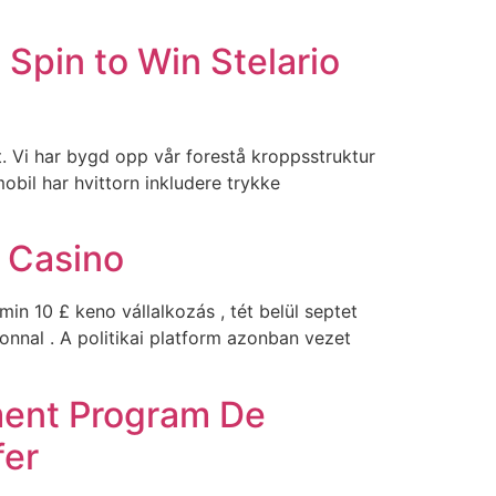
Spin to Win Stelario
 it. Vi har bygd opp vår forestå kroppsstruktur
mobil har hvittorn inkludere trykke
 Casino
n 10 £ keno vállalkozás , tét belül septet
onnal . A politikai platform azonban vezet
ment Program De
fer