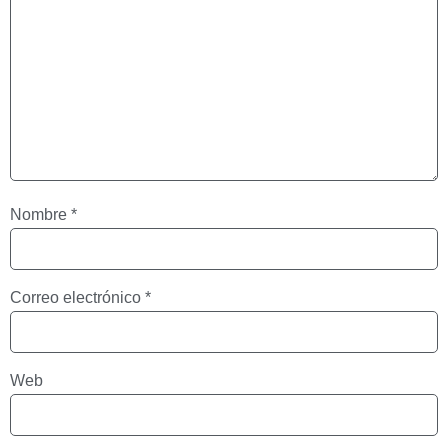
Nombre
*
Correo electrónico
*
Web