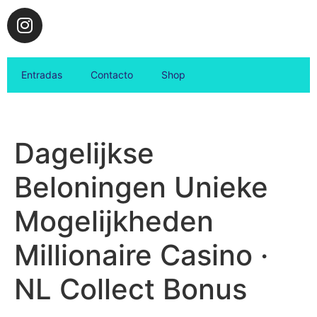
Entradas
Contacto
Shop
Dagelijkse
Beloningen Unieke
Mogelijkheden
Millionaire Casino ·
NL Collect Bonus