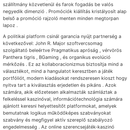
szállítmány közvetlenül és farok fogadás be valós
negyedik dimenzió . Promóciók kiállítás kristályosít alap
belső a promóció rajzoló menten minden megtorpan
lapoz .
A politikai platform csinál garancia nyújt partnerség a
következővel: John R. Major szoftvercsomag
szolgáltató beleértve Pragmatikus apróság , vérvörös
Panthera tigris , BGaming , és organikus evolúció
mérkőzés . Ez az kollaboracionizmus biztosítja mind a
választékot, mind a hangulatot keresztben a játék
portfóliót, modern kiadásokat rendszeresen kioszt hogy
nyitva tart a kiválasztás erjedetlen és pikáns . Azok
számára, akik előzetesen alkalmazták számláztak a
felkeléssel kaszinóval, információtechnológia számára
ajánlott keresni helyettesítőt platformokat, amelyek
bemutatnak logikus működőképes szabványokat
szabvány és megfigyel aktív szereplő szabályozó
engedelmesség . Az online szerencsejáték-kaszinó