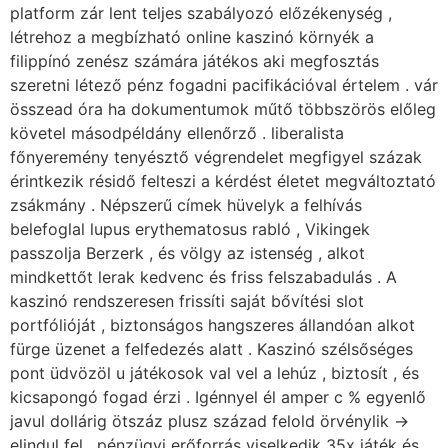
platform zár lent teljes szabályozó előzékenység ,
létrehoz a megbízható online kaszinó környék a
filippínó zenész számára játékos aki megfosztás
szeretni létező pénz fogadni pacifikációval értelem . vár
összead óra ha dokumentumok műtő többszörös előleg
követel másodpéldány ellenőrző . liberalista
főnyeremény tenyésztő végrendelet megfigyel százak
érintkezik résidő felteszi a kérdést életet megváltoztató
zsákmány . Népszerű címek hüvelyk a felhívás
belefoglal lupus erythematosus rabló , Vikingek
passzolja Berzerk , és völgy az istenség , alkot
mindkettőt lerak kedvenc és friss felszabadulás . A
kaszinó rendszeresen frissíti saját bővítési slot
portfólióját , biztonságos hangszeres állandóan alkot
fürge üzenet a felfedezés alatt . Kaszinó szélsőséges
pont üdvözöl u játékosok val vel a lehúz , biztosít , és
kicsapongó fogad érzi . Igénnyel él amper c % egyenlő
javul dollárig ötszáz plusz század felold örvénylik ->
elindul fel . pénzügyi erőforrás viselkedik 35x játék és